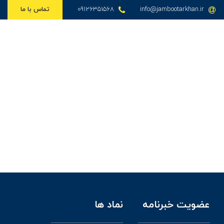
info@jambootarkhan.ir
09126351568
تماس با ما
عضویت خبرنامه
نماد ها