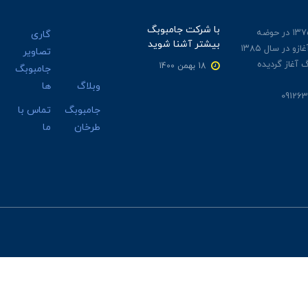
با شرکت جامبوبگ
جامبوبگ طرخان از سال ۱۳۷۵ در حوضه
گاری
بیشتر آشنا شوید
گونی های نخی و چتایی آغازو در سال ۱۳۸۵
تصاویر
 آغاز گردیده
18 بهمن 1400
جامبوبگ
وبلاگ
ها
جامبوبگ
تماس با
طرخان
ما
Po