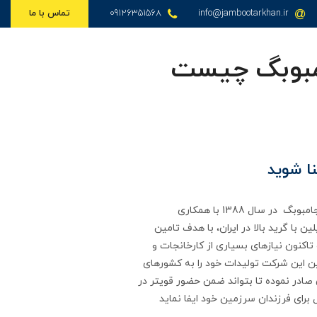
info@jambootarkhan.ir
09126351568
تماس با ما
مبوبگ چیست
ا شوید
با شرکت جامبوبگ بیشتر آشنا شویدشرکت جامبوبگ در سال 1388 با همکاری
ن با گرید بالا در ایران، با هدف تامین
کنون نیازهای بسیاری از کارخانجات و
ن این شرکت تولیدات خود را به کشورهای
 صادر نموده تا بتواند ضمن حضور قویتر در
 برای فرزندان سرزمین خود ایفا نماید