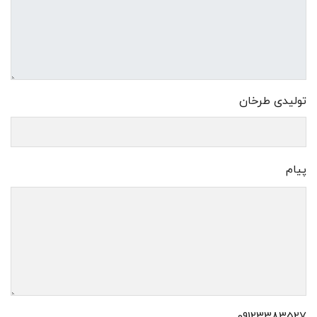
تولیدی طرخان
پیام
09123383527