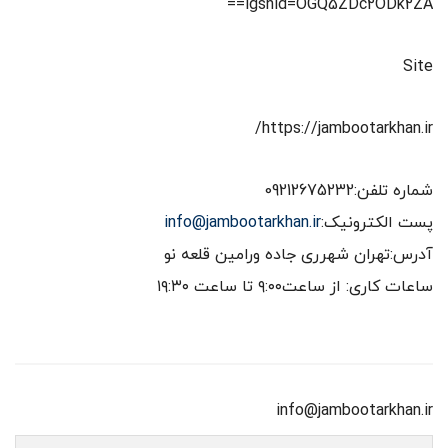
igshid=OGQ5ZDc2ODk2ZA==
Site
https://jambootarkhan.ir/
شماره تلفن:09212675232
پست الکترونیک:
info@jambootarkhan.ir
آدرس:تهران شهرری جاده ورامین قلعه نو
ساعات کاری: از ساعت۹:۰۰ تا ساعت ۱۹:۳۰
info@jambootarkhan.ir