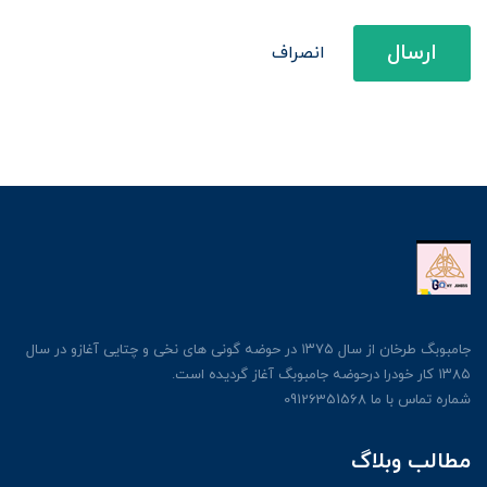
ارسال
انصراف
جامبوبگ طرخان از سال ۱۳۷۵ در حوضه گونی های نخی و چتایی آغازو در سال
۱۳۸۵ کار خودرا درحوضه جامبوبگ آغاز گردیده است.
شماره تماس با ما 09126351568
مطالب وبلاگ