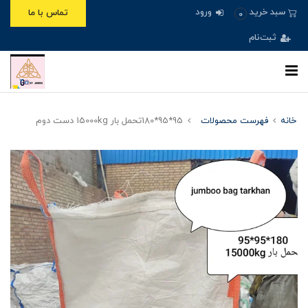
ورود
سبد خرید
تماس با ما
0
ثبت‌نام
خانه
فهرست محصولات
95*95*180تحمل بار 15000kg دست دوم