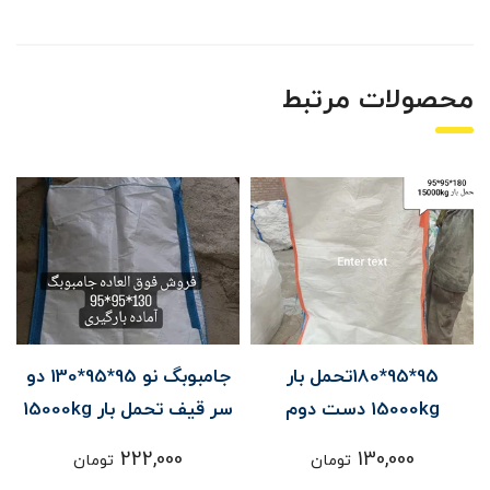
محصولات مرتبط
95*95*180تحمل بار
جامبوبگ نو 95*95*130 دو
15000kg دست دوم
سر قیف تحمل بار 15000kg
222,000
130,000
تومان
تومان