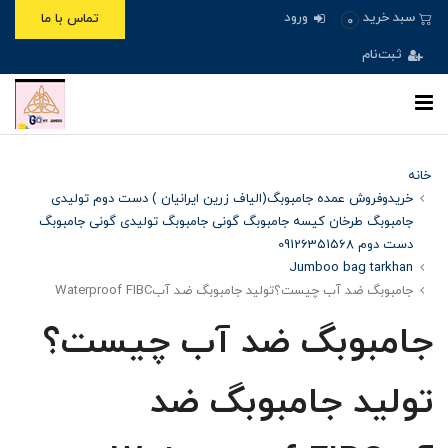
ورود
سبد خرید
تماس با ما
0
ثبت‌نام
خانه
خریدوفروش عمده جامبوبگ(الیاف زرین ایرانیان ) دست دوم تولیدی
جامبوبگ طرخان کیسه جامبوبگ گونی جامبوبگ تولیدی گونی جامبوبگ
دست دوم 09126351568
Jumboo bag tarkhan
جامبوبگ ضد آب چیست؟تولید جامبوبگ ضد آبWaterproof FIBC
جامبوبگ ضد آب چیست؟
تولید جامبوبگ ضد