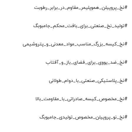
#نخ_پروپیلن_هموپلیمر_مقاوم_در_برابر_رطوبت
#تولید_نخ_صنعتی_برای_بافت_محکم_جامبوبگ
#نخ_کیسه_بزرگ_مناسب_مواد_معدنی_و_پتروشیمی
#نخ_ضد_یووی_برای_فضای_باز_و_آفتاب
#نخ_پلاستیکی_صنعتی_با_دوام_طولانی
#نخ_مخصوص_کیسه_صادراتی_با_مقاومت_بالا
#نخ_نو_پروپیلن_مخصوص_تولیدی_جامبوبگ