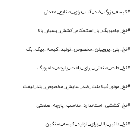
#کیسه_بزرگ_ضد_آب_برای_صنایع_معدنی
#نخ_جامبوبگ_با_استحکام_کشش_بسیار_بالا
#نخ_پلی_پروپیلن_مخصوص_تولید_کیسه_بیگ_بگ
#نخ_فلت_صنعتی_برای_بافت_پارچه_جامبوبگ
#نخ_مونو_فیلامنت_ضد_سایش_مخصوص_بند_لیفت
#نخ_کششی_استاندارد_مناسب_پارچه_صنعتی
#نخ_دانیر_بالا_برای_تولید_کیسه_سنگین