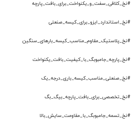
#نخ_کلافی_سفت_و_یکنواخت_برای_بافت_پارچه
#نخ_استاندارد_ایزو_برای_کیسه_صنعتی
#نخ_پلاستیک_مقاوم_مناسب_کیسه_بارهای_سنگین
#نخ_پارچه_جامبوبگ_با_کیفیت_بافت_یکنواخت
#نخ_صنعتی_مناسب_کیسه_باری_درجه_یک
#نخ_تخصصی_برای_بافت_پارچه_بیگ_بگ
#نخ_تسمه_جامبوبگ_با_مقاومت_سایش_بالا