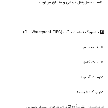
مناسب حمل‌ونقل دریایی و مناطق مرطوب
4️⃣ جامبوبگ تمام ضد آب (Full Waterproof FIBC)
•لاینر ضخیم
•لمینت کامل
•دوخت آب‌بند
•درب کاملاً بسته
ایزولاسیون تقریباً 100٪ برای بارهای بسیار حساس