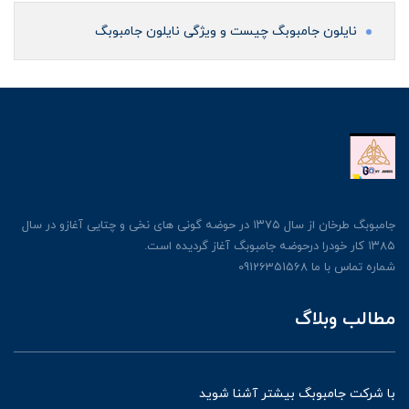
نایلون جامبوبگ چیست و ویژگی نایلون جامبوبگ
جامبوبگ طرخان از سال ۱۳۷۵ در حوضه گونی های نخی و چتایی آغازو در سال
۱۳۸۵ کار خودرا درحوضه جامبوبگ آغاز گردیده است.
شماره تماس با ما 09126351568
مطالب وبلاگ
با شرکت جامبوبگ بیشتر آشنا شوید