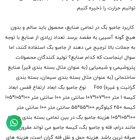
توانیم حرارت را ذخیره کنیم.
کاربرد جامبو بگ در تمامی صنایع، محصول باید سالم و بدون
هیچ گونه آسیبی به مقصد برسد. تعداد زیادی از صنایع با توجه
به جملات بالا ترجیح می دهند از جامبو بگ استفاده کنند، اما
سوال اینجاست که کدام صنایع؟ تولید کنندگان محصولات
پتروشیمی و شیمیایی (به عنوان مثال بسته بندی قیر) صنایع
ساختمانی (به عنوان مثال بسته بندی سیمان، بسته بندی
گرانیت و غیره) Foo نوع جامبو بگ ابعاد ارتفاع قفس ابعاد
کیسه 1 متر 100*107*107 سانتی متر 100 سانتی متر 100*105*105
کیسه 250 کیلوگرم 100*55*55 سانتی متر 100 سانتی متر
100*105*105 هزینه جامبو بگ در بین تمامی بسته بندی ها نوع
مانند درام، فله و جامبو بگ، کیسه جامبو می تواند مقرون به
صرفه ترین باشد. هزینه حمل و نقل فله گران است، هزینه های