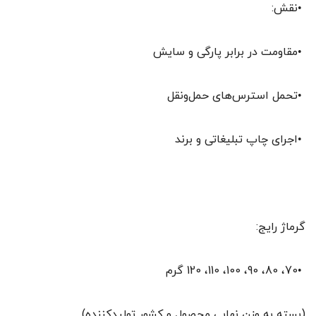
•نقش:
•مقاومت در برابر پارگی و سایش
•تحمل استرس‌های حمل‌ونقل
•اجرای چاپ تبلیغاتی و برند
گرماژ رایج:
•70، 80، 90، 100، 110، 120 گرم
(بسته به وزن نهایی محصول و کشور تولیدکننده)