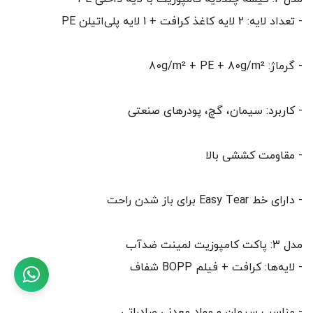
- تعداد لایه: 2 لایه کاغذ کرافت + 1 لایه پلی‌اتیلن PE
- گرماژ: 80g/m² + PE + 80g/m²
- کاربرد: سیمان، گچ، پودرهای صنعتی
- مقاومت کششی بالا
- دارای خط Easy Tear برای باز شدن راحت
مدل 3: پاکت کامپوزیت لمینت ضدآب
- لایه‌ها: کرافت + فیلم BOPP شفاف
- مناسب سیمان و مواد معدنی صادراتی