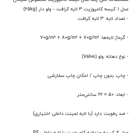
مدل 1: کیسه کامپوزیت 3 لایه کرافت – ولو دار (25kg)
- تعداد لایه: 3 لایه کرافت
- گرماژ لایه‌ها: 70g/m² + 80g/m² + 70g/m²
- نوع دهانه: ولو (Valve)
- چاپ: بدون چاپ / امکان چاپ سفارشی
- ابعاد: 50 × 62 سانتی‌متر
- ضد رطوبت: دارد (با لایه لمینت داخلی اختیاری)
مدل 2: کیسه چندلایه کامپوزیت با لایه داخلی PE