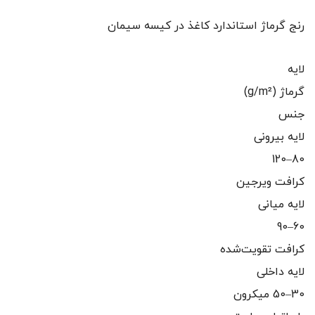
رنج گرماژ استاندارد کاغذ در کیسه سیمان
لایه
گرماژ (g/m²)
جنس
لایه بیرونی
80–120
کرافت ویرجین
لایه میانی
60–90
کرافت تقویت‌شده
لایه داخلی
30–50 میکرون