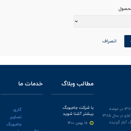
محصول
انصراف
مطالب وبلاگ
خدمات ما
با شرکت جامبوبگ
جامبوبگ طرخان از سال ۱۳۷۵ در حوضه
گاری
بیشتر آشنا شوید
گونی های نخی و چتایی آغازو در سال ۱۳۸۵
تصاویر
 آغاز گردیده
18 بهمن 1400
جامبوبگ