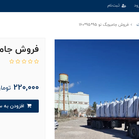
ود
ثبت‌نام
ت
فروش جامبوبگ نو 95*95*160
فروش جامبوبگ ن
220,000
توما
افزودن به سبدخرید