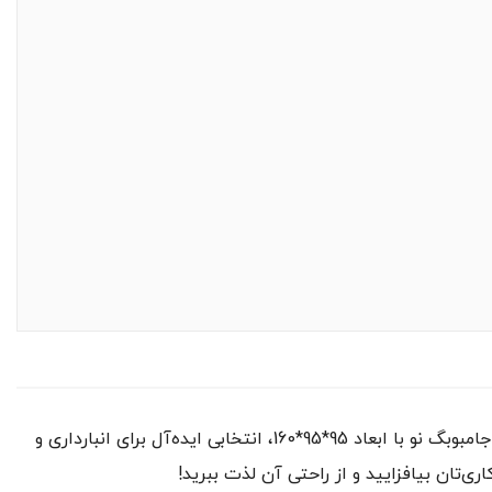
آیا به دنبال راهی مطمئن و کارآمد برای بسته‌بندی و حمل و نقل محصولات خود هستید؟ جامبوبگ نو با ابعاد 95*95*160، انتخابی ایده‌آل برای انبارداری و
ی‌تان بیافزایید و از راحتی آن لذت ببرید!