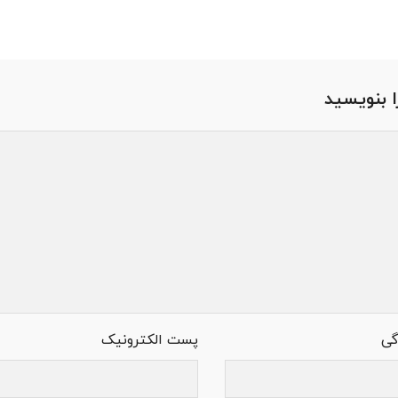
ا بنویسید
گی
پست الکترونیک