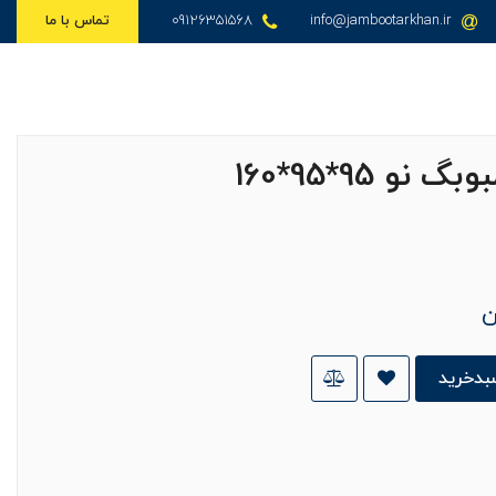
info@jambootarkhan.ir
09126351568
تماس با ما
و 95*95*160
ن