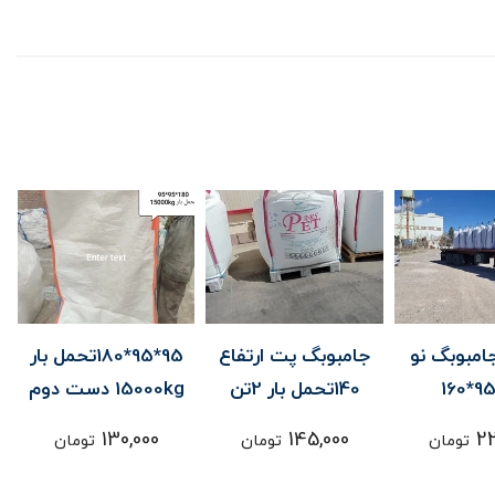
گ پت ارتفاع
95*95*180تحمل بار
جامبوبگ نو
15000kg دست دوم
95*95*130 دو سر
قیف تحمل بار
222,000
130,000
145,
تومان
تومان
تومان
15000kg