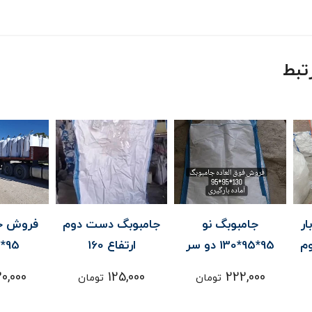
تبط
جامبوبگ دست دوم
فروش جامبوبگ نو
جامبوب
13 دو سر
ارتفاع 160
95*95*160
140تحمل بار 2تن
ر
000
220,000
125,000
ن
تومان
تومان