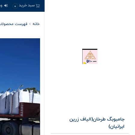
ور
سبد خرید
0
خانه
فهرست محصولا
جامبوبگ طرخان(الیاف زرین
ایرانیان)