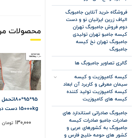
فروشگاه خرید آنلاین جامبوبگ
الیاف زرین ایرانیان نو و دست
دوم فروش جامبوبگ تهران
محصولات مر
کیسه جامبو تهران تولیدی
جامبوبگ تهران نخ کیسه
جامبوبگ
گالری تصاویر جامبوبگ ها
کیسه کامپوزیت و کیسه
سیمان معرفی و کاربرد آن ابعاد
کیسه کامپوزیت تولید کننده
کیسه های کامپوزیت
جامبوبگ پت ارتفاع
95*95*180تحمل بار
جامبوبگ نو
140تحمل بار 2تن
15000kg دست دوم
95*95*0
جامبوبگ صادراتی استاندارد های
قیف تحمل با
صادرات جامبو صادرات کیسه
222,000
130,000
145,000
تومان
تومان
توما
15000kg
جامبوبگ به کشورهای عربی و
کشور های حومه خلیج فارس و