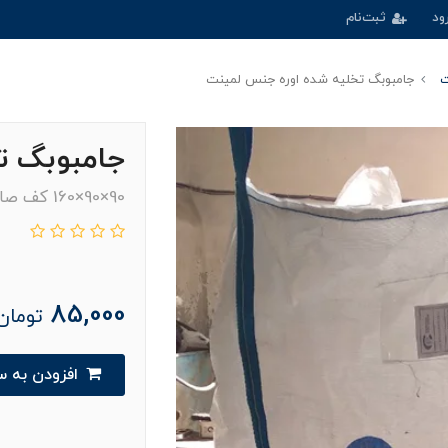
ود
ثبت‌نام
ت
جامبوبگ تخلیه شده اوره جنس لمینت
جامبوبگ ت
90×90×160 کف صاف درب قیف
85,000
تومان
افزودن به سبدخرید