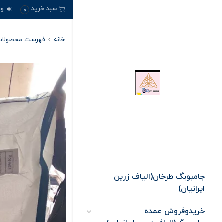
ور
سبد خرید
0
خانه
فهرست محصولا
جامبوبگ طرخان(الیاف زرین
ایرانیان)
خریدوفروش عمده