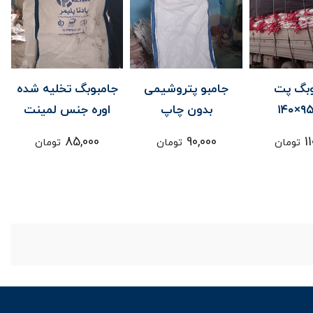
پتروشیمی
جامبوبگ تخلیه شده
جامبوبگ پت
ن چاپ
اوره جنس لمینت
۹۵×۹۵×۱۴۰
110,000
85,000
90
تومان
تومان
تومان